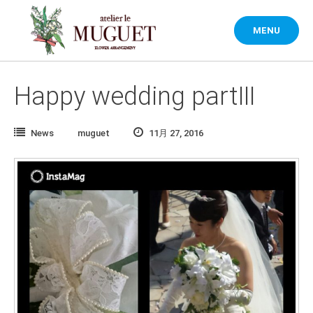
Skip
to
MENU
content
Happy wedding partⅢ
News
muguet
11月 27, 2016