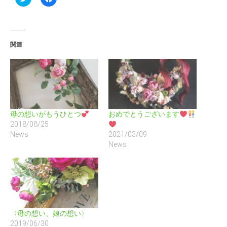
リ
で
ッ
共
ク
有
し
す
て
る
Twitter
に
で
は
関連
共
ク
有
リ
(新
ッ
し
ク
い
し
ウ
て
ィ
く
ン
だ
ド
さ
ウ
い
母の想いがもうひとつ
おめでとうございます
で
(新
開
し
2018/08/25
き
い
News
2021/03/09
ま
ウ
す)
ィ
News
ン
ド
ウ
で
開
き
ま
す)
〈母の想い、娘の想い〉
2019/06/30