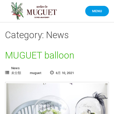
Skip
to
MENU
content
Category: News
MUGUET balloon
News
未分類
muguet
6月 10, 2021