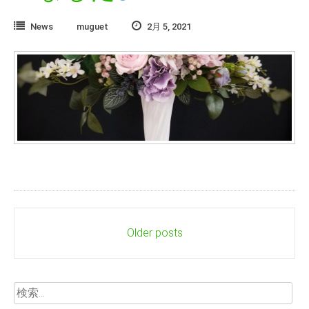
News
muguet
2月 5, 2021
Posts
Older posts
navigation
検
索: