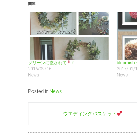
で
は
関連
共
ク
有
リ
(新
ッ
し
ク
い
し
ウ
て
ィ
く
ン
だ
ド
さ
ウ
い
で
(新
開
し
き
い
ま
ウ
す)
ィ
グリーンに癒されて
?
bloomi
ン
2016/09/16
2017/01/
ド
ウ
News
News
で
開
き
ま
Posted in
News
す)
Post
ウエディングバスケット
navigation