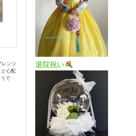
退院祝い
アレンジ
～と心配
そうで