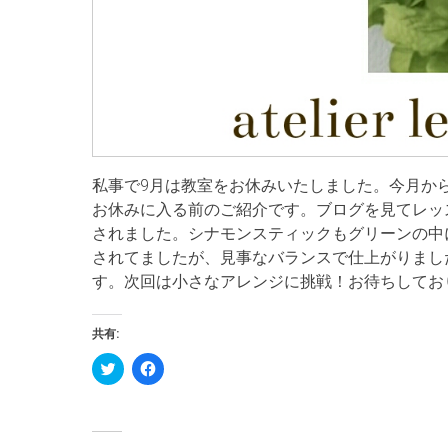
私事で9月は教室をお休みいたしました。今月か
お休みに入る前のご紹介です。ブログを見てレッ
されました。シナモンスティックもグリーンの中
されてましたが、見事なバランスで仕上がりまし
す。次回は小さなアレンジに挑戦！お待ちしてお
共有:
ク
Facebook
リ
で
ッ
共
ク
有
し
す
て
る
Twitter
に