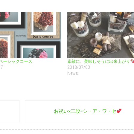
sh ベーシックコース
素敵に、美味しそうに出来上がり
17
2018/07/03
News
お祝い×三段=シ・ア・ワ・セ